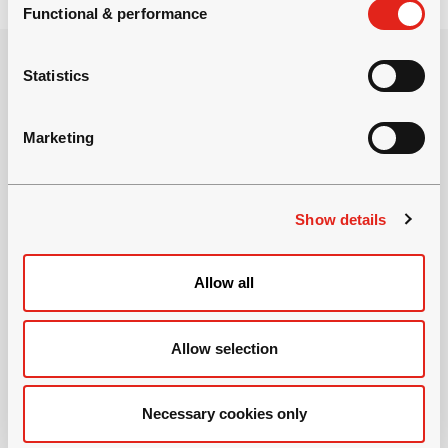
s
Functional & performance
e
n
t
Statistics
S
e
Marketing
l
e
成为地下作业专家
c
Show details
t
我们帮助我们的采矿和隧道合作伙伴不断改进
i
他们的流程，专注于安全性，生产力和可持续
o
性。
Allow all
n
订阅最新活动信息
Allow selection
Necessary cookies only