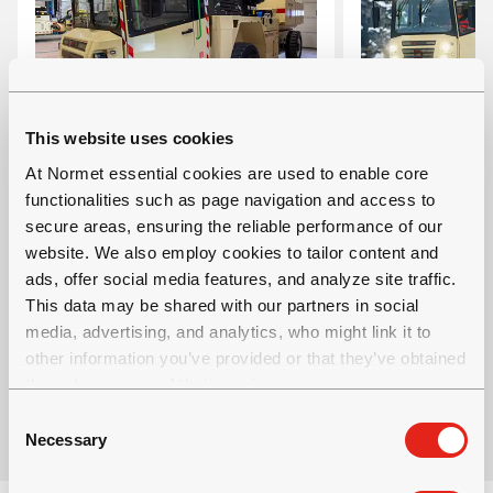
This website uses cookies
At Normet essential cookies are used to enable core
MULTIMEC LF 100
MULTIMEC 
functionalities such as page navigation and access to
secure areas, ensuring the reliable performance of our
多功能服務車產品
带可更换盒
website. We also employ cookies to tailor content and
运载能力： 10 000 千克
电多功能载
ads, offer social media features, and analyze site traffic.
This data may be shared with our partners in social
曳引高度：2.5 米（某些盒
运载能力： 10
media, advertising, and analytics, who might link it to
式磁带更高）
曳引高度：2
other information you’ve provided or that they’ve obtained
式磁带更高
through your use of their services.
C
Necessary
o
n