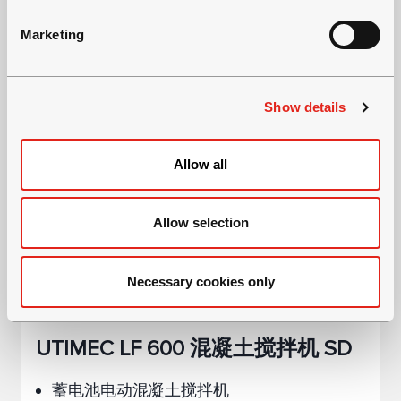
S
e
Marketing
l
e
c
Show details
t
i
o
Allow all
n
Allow selection
Necessary cookies only
UTIMEC LF 600 混凝土搅拌机 SD
蓄电池电动混凝土搅拌机