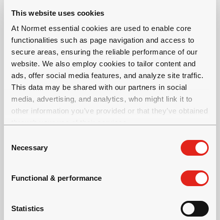
This website uses cookies
At Normet essential cookies are used to enable core
functionalities such as page navigation and access to
secure areas, ensuring the reliable performance of our
website. We also employ cookies to tailor content and
ads, offer social media features, and analyze site traffic.
This data may be shared with our partners in social
media, advertising, and analytics, who might link it to
other information you’ve provided or that they’ve obtained
through your use of their services.
C
UTIMEC LF 600 TRANSMIXER
Necessary
o
n
混凝土搅拌机
s
Functional & performance
运载能力： 5.6 立方米
e
缆车高度： 2.6 米
n
t
Statistics