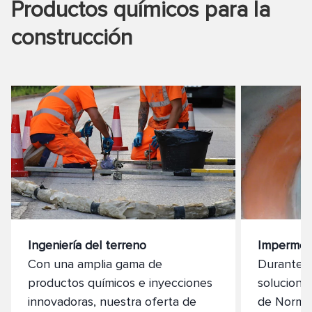
Productos químicos para la
viaductos.
construcción
Ingeniería del terreno
Impermeab
Con una amplia gama de
Durante m
productos químicos e inyecciones
solucione
innovadoras, nuestra oferta de
de Normet