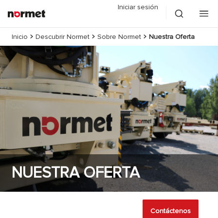
Iniciar sesión
Inicio
Descubrir Normet
Sobre Normet
Nuestra Oferta
NUESTRA OFERTA
Contáctenos