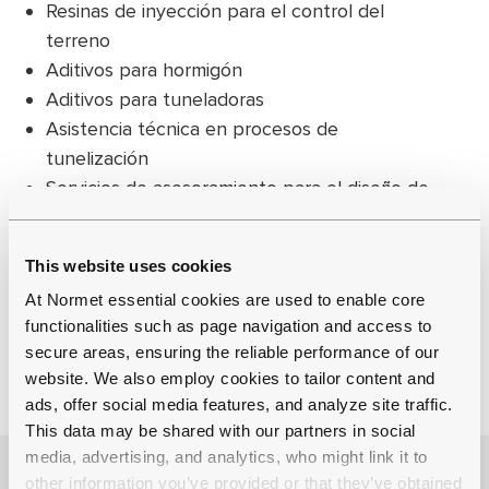
Resinas de inyección para el control del
terreno
Aditivos para hormigón
Aditivos para tuneladoras
Asistencia técnica en procesos de
tunelización
Servicios de asesoramiento para el diseño de
túneles
This website uses cookies
At Normet essential cookies are used to enable core
functionalities such as page navigation and access to
secure areas, ensuring the reliable performance of our
website. We also employ cookies to tailor content and
ads, offer social media features, and analyze site traffic.
This data may be shared with our partners in social
media, advertising, and analytics, who might link it to
other information you’ve provided or that they’ve obtained