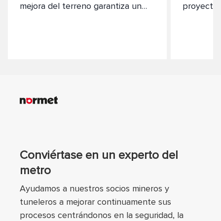
mejora del terreno garantiza un
proyectos
rendimiento sostenible en tus
la entrada
procesos constructivos.
Conviértase en un experto del
metro
Ayudamos a nuestros socios mineros y
tuneleros a mejorar continuamente sus
procesos centrándonos en la seguridad, la