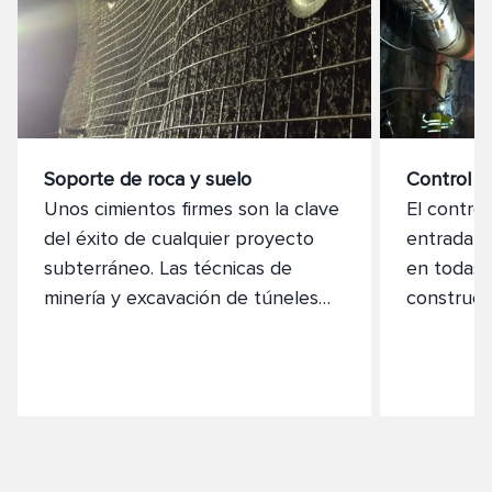
Soporte de roca y suelo
Control d
Unos cimientos firmes son la clave
El control
del éxito de cualquier proyecto
entrada d
subterráneo. Las técnicas de
en todas 
minería y excavación de túneles
construcc
requieren un apoyo eficaz en el
Las resin
suelo para garantizar la eficacia y
Normet, r
seguridad de otros procesos y
ambiente, 
aplicaciones.
agua es r
problemát
subterrán