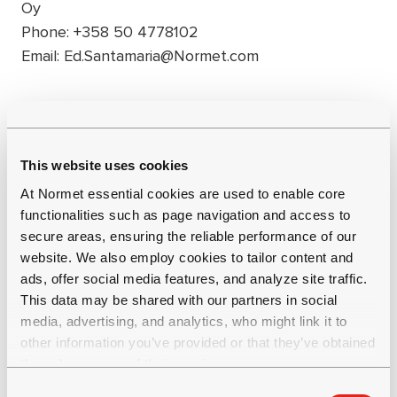
Oy
Phone: +358 50 4778102
Email: Ed.Santamaria@Normet.com
Christoph Fässler, Co-founder, Motics
Phone: +41 244 05 59
Email: christoph.faessler@motics.ch
This website uses cookies
At Normet essential cookies are used to enable core
functionalities such as page navigation and access to
Normet es una empresa tecnológica innovadora
secure areas, ensuring the reliable performance of our
website. We also employ cookies to tailor content and
líder en el mundo. Definimos el futuro de las
ads, offer social media features, and analyze site traffic.
operaciones subterráneas en minería, túneles y
This data may be shared with our partners in social
proyectos de ingeniería civil, ayudando a nuestros
media, advertising, and analytics, who might link it to
socios a aumentar la seguridad, la sostenibilidad y
other information you’ve provided or that they’ve obtained
la productividad a lo largo del ciclo de vida de sus
through your use of their services.
proyectos. Desde 1962 hemos desarrollado
C