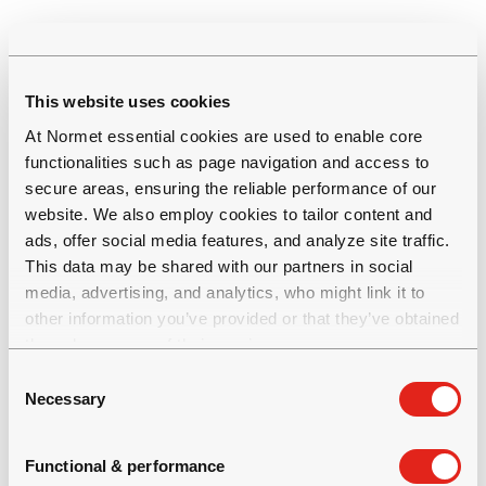
Wir werden die Informationen verwenden, um
Ihnen die von Ihnen angeforderten Informationen
zukommen zu lassen. Abgesehen von den oben
This website uses cookies
genannten Fällen wird kein Versuch
At Normet essential cookies are used to enable core
unternommen, die Nutzer unserer Website oder
functionalities such as page navigation and access to
ihre Surfaktivitäten zu identifizieren, außer:
secure areas, ensuring the reliable performance of our
website. We also employ cookies to tailor content and
ads, offer social media features, and analyze site traffic.
im Falle einer Untersuchung, bei der eine
This data may be shared with our partners in social
Strafverfolgungsbehörde eine Befugnis zur
media, advertising, and analytics, who might link it to
Einsicht in die Protokolle ausüben kann;
other information you’ve provided or that they’ve obtained
oder wenn Normet der Ansicht ist, dass die
through your use of their services.
Sammlung und Vorlage relevanter
C
Necessary
elektronischer Unterlagen erforderlich ist, um
o
n
seine Verpflichtungen gegenüber Dritten,
s
einschließlich gesetzlicher Organisationen
Functional & performance
e