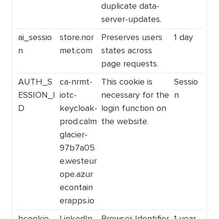
duplicate data-
server-updates.
ai_sessio
store.nor
Preserves users
1 day
n
met.com
states across
page requests.
AUTH_S
ca-nrmt-
This cookie is
Sessio
ESSION_I
iotc-
necessary for the
n
D
keycloak-
login function on
prod.calm
the website.
glacier-
97b7a05
e.westeur
ope.azur
econtain
erapps.io
bcookie
LinkedIn
Browser Identifier
1 year