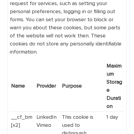
request for services, such as setting your
personal preferences, logging in or filling out
forms. You can set your browser to block or
warn you about these cookies, but some parts
of the website will not work then. These
cookies do not store any personally identifiable
information.
Maxim
um
Storag
Name
Provider
Purpose
e
Durati
on
__cf_bm
LinkedIn
This cookie is
1 day
[x2]
Vimeo
used to
distinguish