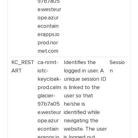
97b7a05
e.westeur
ope.azur
econtain
erapps.io
prod.nor
met.com
KC_REST
ca-nrmt-
Identifies the
Sessio
ART
iotc-
logged in user. A
n
keycloak-
unique session ID
prod.calm
is linked to the
glacier-
user so that
97b7a05
he/she is
e.westeur
identified while
ope.azur
navigating the
econtain
website. The user
erapps.io
is logged out