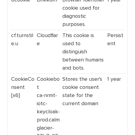
cookie used for
diagnostic
purposes.
cf.turnstil
Cloudflar
This cookie is
Persist
e.u
e
used to
ent
distinguish
between humans
and bots.
CookieCo
Cookiebo
Stores the user's
1 year
nsent
t
cookie consent
[x6]
ca-nrmt-
state for the
iotc-
current domain
keycloak-
prod.calm
glacier-