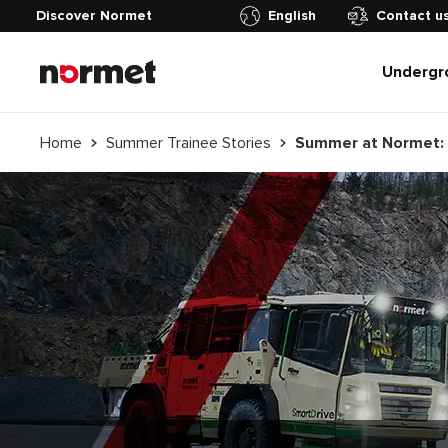
Discover Normet
English
Contact u
Undergr
Home
Summer Trainee Stories
Summer at Normet: 