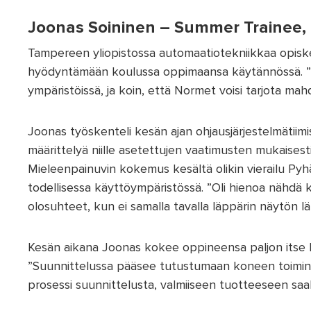
Joonas Soininen – Summer Trainee,
Tampereen yliopistossa automaatiotekniikkaa opiske
hyödyntämään koulussa oppimaansa käytännössä. ”Mi
ympäristöissä, ja koin, että Normet voisi tarjota ma
Joonas työskenteli kesän ajan ohjausjärjestelmätiimi
määrittelyä niille asetettujen vaatimusten mukaisesti.
Mieleenpainuvin kokemus kesältä olikin vierailu Py
todellisessa käyttöympäristössä. ”Oli hienoa nähdä 
olosuhteet, kun ei samalla tavalla läppärin näytön läp
Kesän aikana Joonas kokee oppineensa paljon itse k
”Suunnittelussa pääsee tutustumaan koneen toimint
prosessi suunnittelusta, valmiiseen tuotteeseen saa