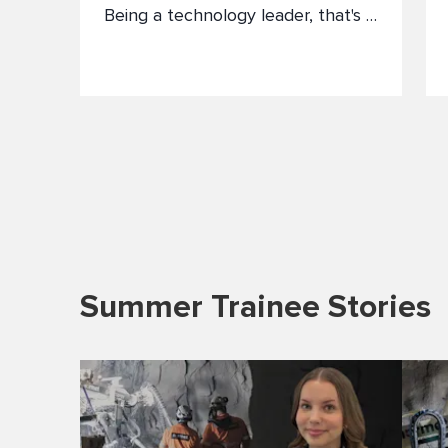
Being a technology leader, that's a
must for us” says Raymundo, who
sees first-hand how innovations
are benefiting engineering,
manufacturing and mining in Latin
America.
Summer Trainee Stories