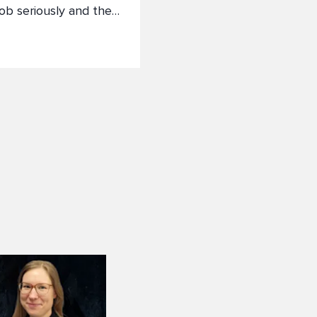
job seriously and they
 things to do, but
l a good and relaxed
feel like everyone is
alued here. Summer
also given
y and they are part of
well as everyone