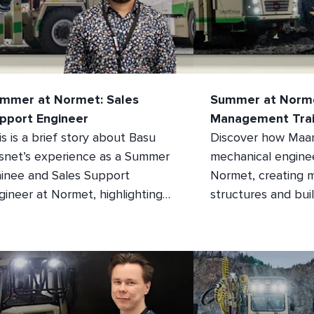
mmer at Normet: Sales
Summer at Norme
pport Engineer
Management Tra
is is a brief story about Basu
Discover how Maari
snet’s experience as a Summer
mechanical engineer
ainee and Sales Support
Normet, creating 
gineer at Normet, highlighting
structures and bui
eir goals, memorable moments,
in project manage
d growth during the internship.