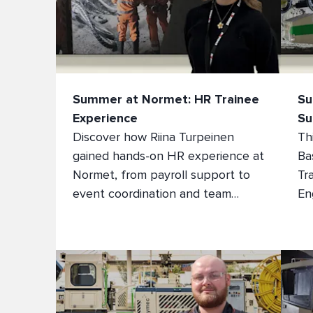
Summer at Normet: HR Trainee
Su
Experience
Su
Discover how Riina Turpeinen
Th
gained hands-on HR experience at
Ba
Normet, from payroll support to
Tr
event coordination and team
En
collaboration.
th
an