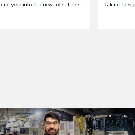
one year into her new role at the
taking their 
Sales division where she previously
have a lot of
worked as an Assistant.
there is stil
flow. I also 
equal and v
trainees are 
responsibilit
the team as 
else".