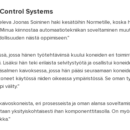
 Control Systems
leva Joonas Soininen haki kesätöihin Normetille, koska h
nua kiinnostaa automaatiotekniikan soveltaminen muuttu
hdollisuuden näistä oppimiseen.”
ssä, jossa hänen työtehtäviinsä kuului koneiden eri toimin
 Lisäksi hän teki erilaista selvitystyötä ja osallistui kone
häsalmen kaivoksessa, jossa hän pääsi seuraamaan koneide
koneet käytössä niiden oikeassa ympäristössä. Se oman työ
i välity.”
aivoskoneista, eri prosesseista ja oman alansa soveltami
aan yksityiskohtaisesti ihan komponenttitasolla. On myö
kka.”