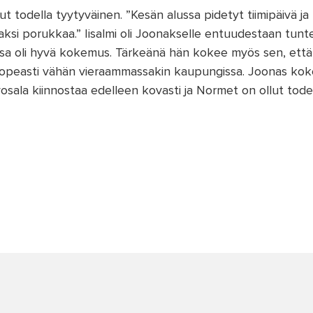
ut todella tyytyväinen. ”Kesän alussa pidetyt tiimipäivä j
saksi porukkaa.” Iisalmi oli Joonakselle entuudestaan tu
sa oli hyvä kokemus. Tärkeänä hän kokee myös sen, että 
 nopeasti vähän vieraammassakin kaupungissa. Joonas koke
osala kiinnostaa edelleen kovasti ja Normet on ollut tod