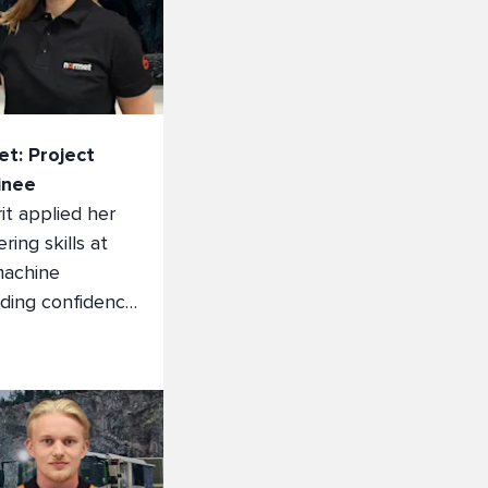
t: Project
inee
t applied her
ing skills at
machine
lding confidence
ment.