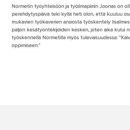
Normetin työyhteisöön ja työilmapiiriin Joonas on oll
perehdytyspäivä teki kyllä heti olon, että kuuluu o
mukavien työkaverien ansiosta työskentely Iisalmes
paljon kesätyöntekijöiden kesken, joten aika kului
työskennellä Normetilla myös tulevaisuudessa: ”Kaiv
oppimiseen.”