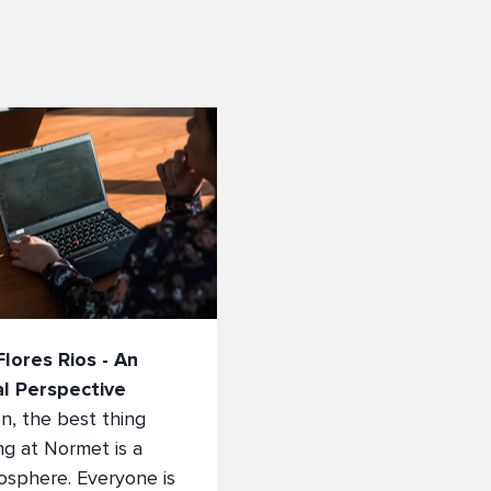
lores Rios - An
al Perspective
on, the best thing
g at Normet is a
osphere. Everyone is