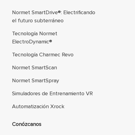
Navegación de pie
Normet SmartDrive®: Electrificando
el futuro subterráneo
Tecnología Normet
ElectroDynamic®
Tecnología Charmec Revo
Normet SmartScan
Normet SmartSpray
Simuladores de Entrenamiento VR
Automatización Xrock
Conózcanos