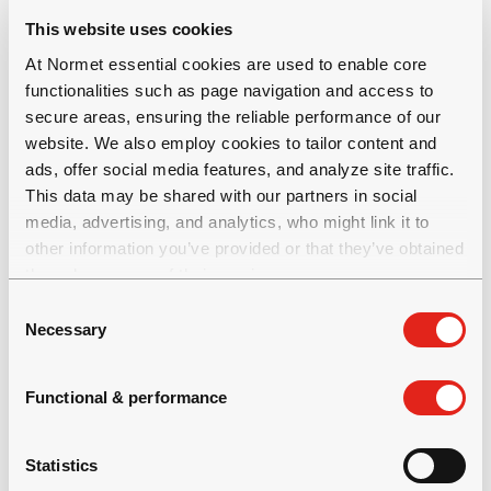
This website uses cookies
At Normet essential cookies are used to enable core
functionalities such as page navigation and access to
secure areas, ensuring the reliable performance of our
website. We also employ cookies to tailor content and
ads, offer social media features, and analyze site traffic.
This data may be shared with our partners in social
SERVICIO DE BEV Y FORMACIÓN
media, advertising, and analytics, who might link it to
EN MANTENIMIENTO
other information you’ve provided or that they’ve obtained
through your use of their services.
Formación de mantenimiento AVANCE
C
Necessary
o
es un curso de nivel avanzado que amplía la
n
formación de puesta en servicio ampliada,
s
Functional & performance
profundizando en los componentes de alta
e
n
tensión de los BEV, los principios de CA/CC y
t
Statistics
las técnicas detalladas de resolución de